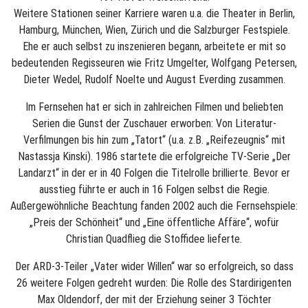
Weitere Stationen seiner Karriere waren u.a. die Theater in Berlin,
Hamburg, München, Wien, Zürich und die Salzburger Festspiele.
Ehe er auch selbst zu inszenieren begann, arbeitete er mit so
bedeutenden Regisseuren wie Fritz Umgelter, Wolfgang Petersen,
Dieter Wedel, Rudolf Noelte und August Everding zusammen.
Im Fernsehen hat er sich in zahlreichen Filmen und beliebten
Serien die Gunst der Zuschauer erworben: Von Literatur-
Verfilmungen bis hin zum „Tatort“ (u.a. z.B. „Reifezeugnis“ mit
Nastassja Kinski). 1986 startete die erfolgreiche TV-Serie „Der
Landarzt“ in der er in 40 Folgen die Titelrolle brillierte. Bevor er
ausstieg führte er auch in 16 Folgen selbst die Regie.
Außergewöhnliche Beachtung fanden 2002 auch die Fernsehspiele:
„Preis der Schönheit“ und „Eine öffentliche Affäre“, wofür
Christian Quadflieg die Stoffidee lieferte.
Der ARD-3-Teiler „Vater wider Willen“ war so erfolgreich, so dass
26 weitere Folgen gedreht wurden: Die Rolle des Stardirigenten
Max Oldendorf, der mit der Erziehung seiner 3 Töchter